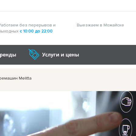
Работаем без перерывов и
Выезжаем в Можайске
выходных
с 10:00 до 22:00
бренды
Услуги и цены
фемашин Melitta