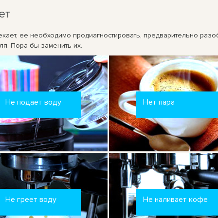
ет
кает, ее необходимо продиагностировать, предварительно разоб
я. Пора бы заменить их.
Не подает воду
Нет пара
Не греет воду
Не наливает кофе